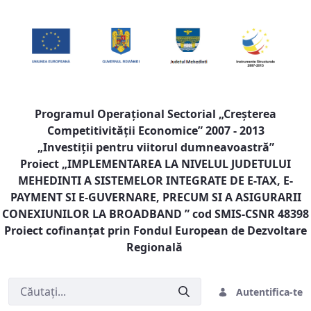
Programul Operaţional Sectorial „Creşterea
Competitivităţii Economice” 2007 - 2013
„Investiţii pentru viitorul dumneavoastră”
Proiect „
IMPLEMENTAREA LA NIVELUL JUDETULUI
MEHEDINTI A SISTEMELOR INTEGRATE DE E-TAX, E-
PAYMENT SI E-GUVERNARE, PRECUM SI A ASIGURARII
CONEXIUNILOR LA BROADBAND
” cod SMIS-CSNR 48398
Proiect cofinanţat prin Fondul European de Dezvoltare
Regională
Autentifica-te