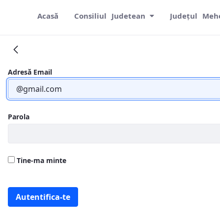
Acasă
Consiliul Judetean
Județul Meh
STUDII- STRATEGII
Adresă Email
Parola
Tine-ma minte
Autentifica-te