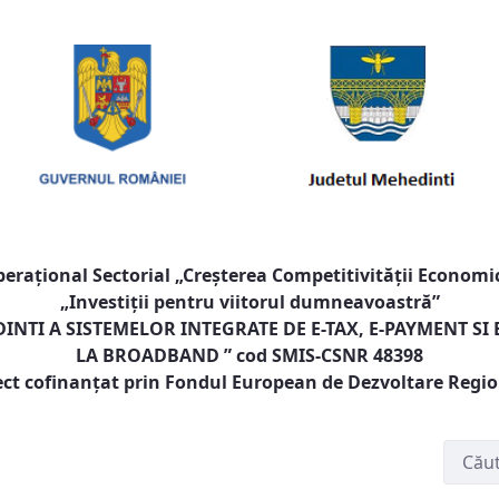
raţional Sectorial „Creşterea Competitivităţii Economic
„Investiţii pentru viitorul dumneavoastră”
NTI A SISTEMELOR INTEGRATE DE E-TAX, E-PAYMENT SI
LA BROADBAND
” cod SMIS-CSNR 48398
ect cofinanţat prin Fondul European de Dezvoltare Regi