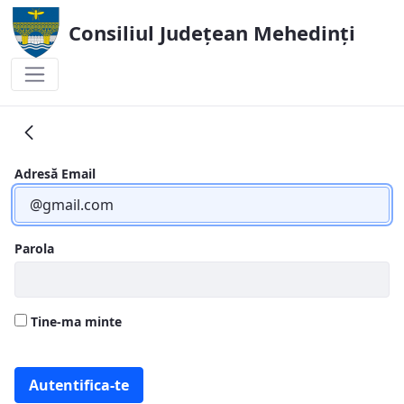
Consiliul Județean Mehedinți
Salarii 2017
Adresă Email
Parola
Tine-ma minte
Autentifica-te