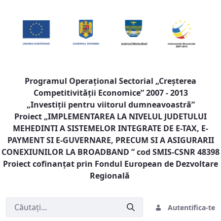
Programul Operaţional Sectorial „Creşterea
Competitivităţii Economice” 2007 - 2013
„Investiţii pentru viitorul dumneavoastră”
Proiect „
IMPLEMENTAREA LA NIVELUL JUDETULUI
MEHEDINTI A SISTEMELOR INTEGRATE DE E-TAX, E-
PAYMENT SI E-GUVERNARE, PRECUM SI A ASIGURARII
CONEXIUNILOR LA BROADBAND
” cod SMIS-CSNR 48398
Proiect cofinanţat prin Fondul European de Dezvoltare
Regională
Autentifica-te