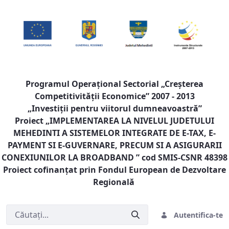
Programul Operaţional Sectorial „Creşterea
Competitivităţii Economice” 2007 - 2013
„Investiţii pentru viitorul dumneavoastră”
Proiect „
IMPLEMENTAREA LA NIVELUL JUDETULUI
MEHEDINTI A SISTEMELOR INTEGRATE DE E-TAX, E-
PAYMENT SI E-GUVERNARE, PRECUM SI A ASIGURARII
CONEXIUNILOR LA BROADBAND
” cod SMIS-CSNR 48398
Proiect cofinanţat prin Fondul European de Dezvoltare
Regională
Autentifica-te