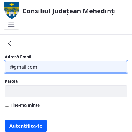
Consiliul Județean Mehedinți
Raport activitate
Adresă Email
Parola
Tine-ma minte
Autentifica-te