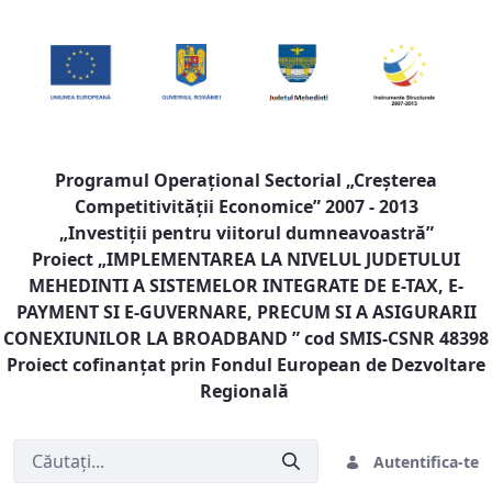
Programul Operaţional Sectorial „Creşterea
Competitivităţii Economice” 2007 - 2013
„Investiţii pentru viitorul dumneavoastră”
Proiect „
IMPLEMENTAREA LA NIVELUL JUDETULUI
MEHEDINTI A SISTEMELOR INTEGRATE DE E-TAX, E-
PAYMENT SI E-GUVERNARE, PRECUM SI A ASIGURARII
CONEXIUNILOR LA BROADBAND
” cod SMIS-CSNR 48398
Proiect cofinanţat prin Fondul European de Dezvoltare
Regională
Autentifica-te