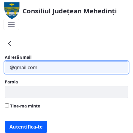
Consiliul Județean Mehedinți
ANUNTURI A.D.I.
Adresă Email
Parola
Tine-ma minte
Autentifica-te