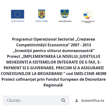
Programul Operaţional Sectorial „Creşterea
Competitivităţii Economice” 2007 - 2013
„Investiţii pentru viitorul dumneavoastră”
Proiect „
IMPLEMENTAREA LA NIVELUL JUDETULUI
MEHEDINTI A SISTEMELOR INTEGRATE DE E-TAX, E-
PAYMENT SI E-GUVERNARE, PRECUM SI A ASIGURARII
CONEXIUNILOR LA BROADBAND
” cod SMIS-CSNR 48398
Proiect cofinanţat prin Fondul European de Dezvoltare
Regională
Autentifica-te