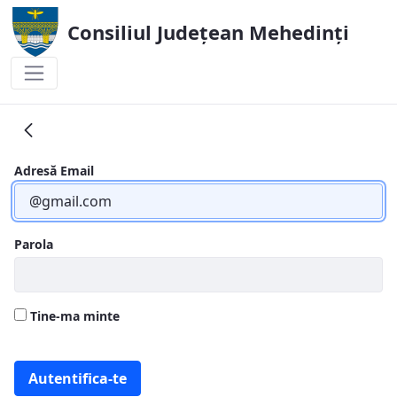
Consiliul Județean Mehedinți
A.T.O.P.
Adresă Email
Parola
Tine-ma minte
Autentifica-te