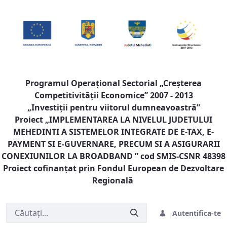
Programul Operaţional Sectorial „Creşterea
Competitivităţii Economice” 2007 - 2013
„Investiţii pentru viitorul dumneavoastră”
Proiect „
IMPLEMENTAREA LA NIVELUL JUDETULUI
MEHEDINTI A SISTEMELOR INTEGRATE DE E-TAX, E-
PAYMENT SI E-GUVERNARE, PRECUM SI A ASIGURARII
CONEXIUNILOR LA BROADBAND
” cod SMIS-CSNR 48398
Proiect cofinanţat prin Fondul European de Dezvoltare
Regională
Autentifica-te