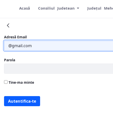
Acasă
Consiliul Judetean
Județul Meh
2020
Adresă Email
Parola
Tine-ma minte
Autentifica-te