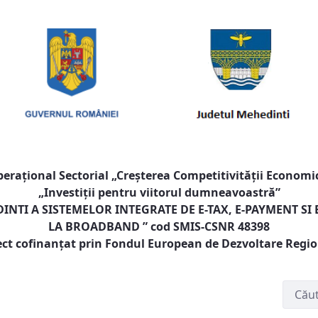
raţional Sectorial „Creşterea Competitivităţii Economic
„Investiţii pentru viitorul dumneavoastră”
NTI A SISTEMELOR INTEGRATE DE E-TAX, E-PAYMENT SI
LA BROADBAND
” cod SMIS-CSNR 48398
ect cofinanţat prin Fondul European de Dezvoltare Regi