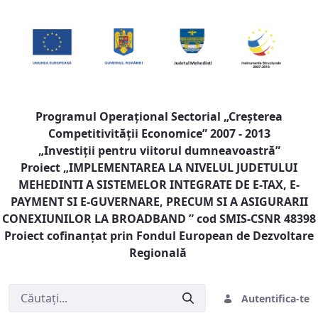
Programul Operaţional Sectorial „Creşterea
Competitivităţii Economice” 2007 - 2013
„Investiţii pentru viitorul dumneavoastră”
Proiect „
IMPLEMENTAREA LA NIVELUL JUDETULUI
MEHEDINTI A SISTEMELOR INTEGRATE DE E-TAX, E-
PAYMENT SI E-GUVERNARE, PRECUM SI A ASIGURARII
CONEXIUNILOR LA BROADBAND
” cod SMIS-CSNR 48398
Proiect cofinanţat prin Fondul European de Dezvoltare
Regională
Autentifica-te