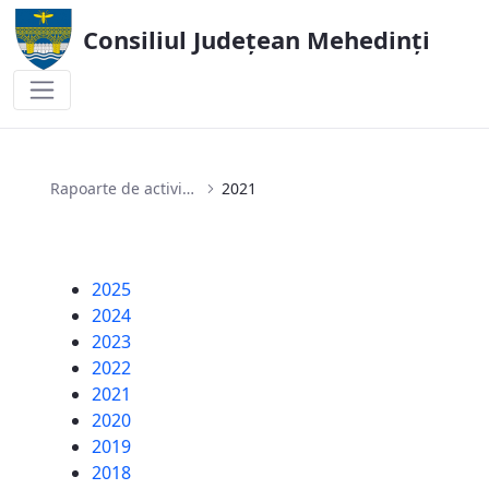
Consiliul Județean Mehedinți
2021
Rapoarte de activitate ale Aparatului de Specialitate al Consiliului Județean Mehedinți
2021
2025
2024
2023
2022
2021
2020
2019
2018