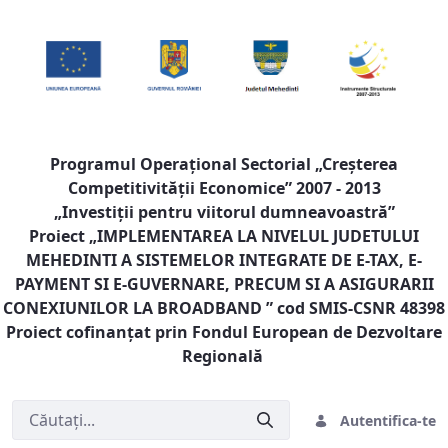
Programul Operaţional Sectorial „Creşterea
Competitivităţii Economice” 2007 - 2013
„Investiţii pentru viitorul dumneavoastră”
Proiect „
IMPLEMENTAREA LA NIVELUL JUDETULUI
MEHEDINTI A SISTEMELOR INTEGRATE DE E-TAX, E-
PAYMENT SI E-GUVERNARE, PRECUM SI A ASIGURARII
CONEXIUNILOR LA BROADBAND
” cod SMIS-CSNR 48398
Proiect cofinanţat prin Fondul European de Dezvoltare
Regională
Autentifica-te