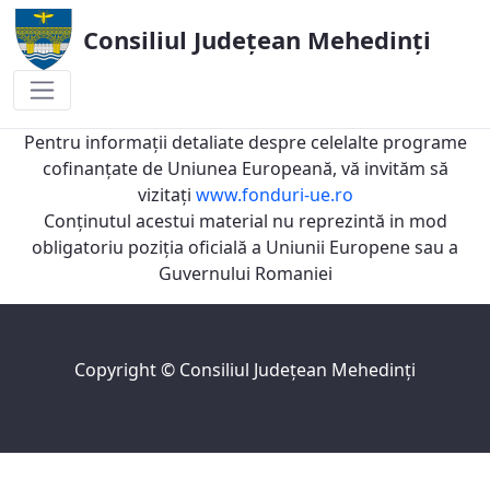
Consiliul Județean Mehedinți
2018
Pentru informaţii detaliate despre celelalte programe
cofinanţate de Uniunea Europeană, vă invităm să
vizitaţi
www.fonduri-ue.ro
Conţinutul acestui material nu reprezintă in mod
obligatoriu poziţia oficială a Uniunii Europene sau a
Guvernului Romaniei
Copyright ©
Consiliul Judeţean Mehedinţi