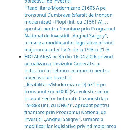
obiectivul de investitii
"Reabilitare/Modernizare DJ 606 A pe
tronsonul Dumbrava (sfarsit de tronson
modernizat) - Plopi (int. cu DJ 561 A) ,, ,
aprobat pentru finantare prin Programul
National de lnvestitii ,,Anghel Saligny",
urmare a modificarilor legislative privind
majorarea cotei T.V.A. de la 19% la 21 %
HOTARAREA nr. 36 din 16.04.2026 privind
actualizarea Devizului General si a
indicatorilor tehnico-economici pentru
obiectivul de investitii
,,Reabilitare/Modernizare DJ 671 E pe
tronsonul km 5+000 (Parvulesti, sector
inceput sector betonat)- Cazanesti km
19+888 (int. cu DN67)", aprobat pentru
finantare prin Programul National de
lnvestitii ,,Anghel Saligny", urmare a
modificarilor legislative privind majorarea