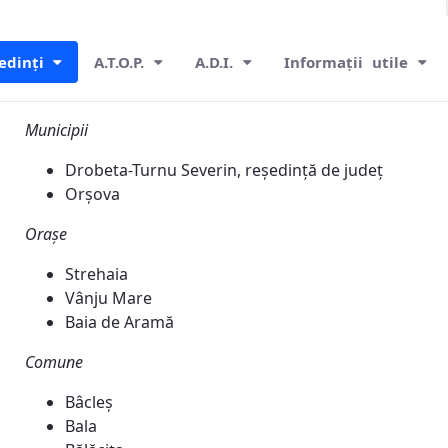
edinți
A.T.O.P.
A.D.I.
Informații utile
Municipii
Drobeta-Turnu Severin, reședință de județ
Orșova
Orașe
Strehaia
Vânju Mare
Baia de Aramă
Comune
Bâcleș
Bala