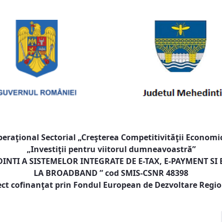
raţional Sectorial „Creşterea Competitivităţii Economic
„Investiţii pentru viitorul dumneavoastră”
NTI A SISTEMELOR INTEGRATE DE E-TAX, E-PAYMENT SI
LA BROADBAND
” cod SMIS-CSNR 48398
ect cofinanţat prin Fondul European de Dezvoltare Regi