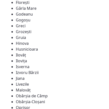
Florești
Gârla Mare
Godeanu
Gogoșu
Greci
Grozești
Gruia
Hinova
Husnicioara
Ilovăț
Ilovița
Isverna
Izvoru Bârzii
Jiana
Livezile
Malovăț
Obârșia de Câmp
Obârșia-Cloșani
Oprișor