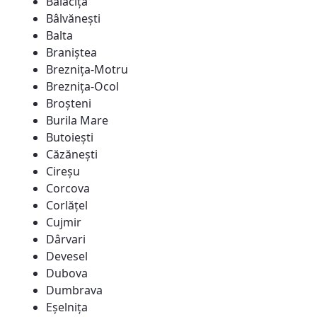
Bălăcița
Bâlvănești
Balta
Braniștea
Breznița-Motru
Breznița-Ocol
Broșteni
Burila Mare
Butoiești
Căzănești
Cireșu
Corcova
Corlățel
Cujmir
Dârvari
Devesel
Dubova
Dumbrava
Eșelnița