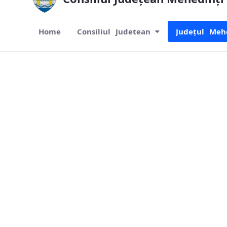
Home
Consiliul Judetean
Județul Meh
Împărțite administrativă