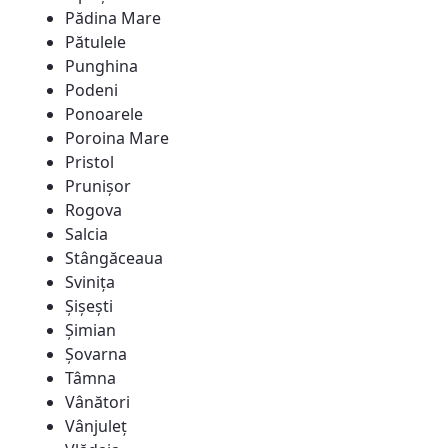
Pădina Mare
Pătulele
Punghina
Podeni
Ponoarele
Poroina Mare
Pristol
Prunișor
Rogova
Salcia
Stângăceaua
Svinița
Șișești
Șimian
Șovarna
Tâmna
Vânători
Vânjuleț