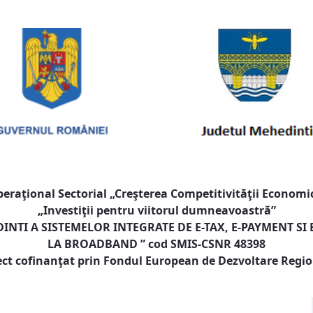
raţional Sectorial „Creşterea Competitivităţii Economic
„Investiţii pentru viitorul dumneavoastră”
NTI A SISTEMELOR INTEGRATE DE E-TAX, E-PAYMENT SI
LA BROADBAND
” cod SMIS-CSNR 48398
ect cofinanţat prin Fondul European de Dezvoltare Regi