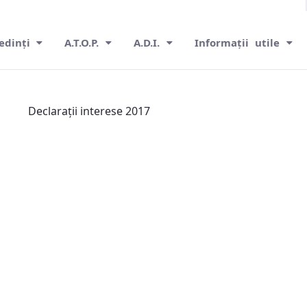
edinți
A.T.O.P.
A.D.I.
Informații utile
Declarații interese 2017