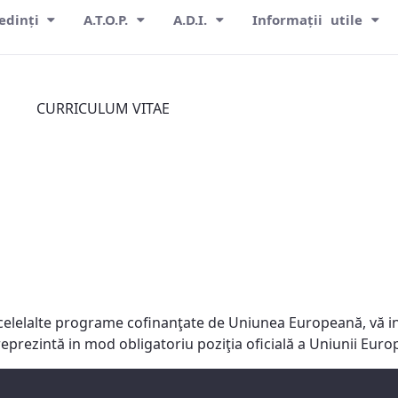
edinți
A.T.O.P.
A.D.I.
Informații utile
CURRICULUM VITAE
celelalte programe cofinanţate de Uniunea Europeană, vă in
reprezintă in mod obligatoriu poziţia oficială a Uniunii Eu