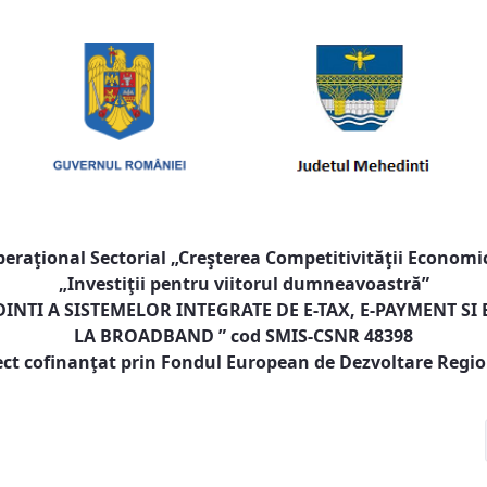
raţional Sectorial „Creşterea Competitivităţii Economic
„Investiţii pentru viitorul dumneavoastră”
NTI A SISTEMELOR INTEGRATE DE E-TAX, E-PAYMENT SI
LA BROADBAND
” cod SMIS-CSNR 48398
ect cofinanţat prin Fondul European de Dezvoltare Regi