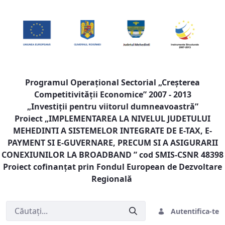
Programul Operaţional Sectorial „Creşterea
Competitivităţii Economice” 2007 - 2013
„Investiţii pentru viitorul dumneavoastră”
Proiect „
IMPLEMENTAREA LA NIVELUL JUDETULUI
MEHEDINTI A SISTEMELOR INTEGRATE DE E-TAX, E-
PAYMENT SI E-GUVERNARE, PRECUM SI A ASIGURARII
CONEXIUNILOR LA BROADBAND
” cod SMIS-CSNR 48398
Proiect cofinanţat prin Fondul European de Dezvoltare
Regională
Autentifica-te