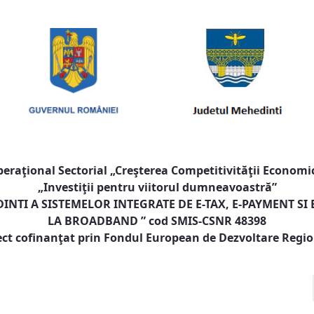
raţional Sectorial „Creşterea Competitivităţii Economic
„Investiţii pentru viitorul dumneavoastră”
NTI A SISTEMELOR INTEGRATE DE E-TAX, E-PAYMENT SI
LA BROADBAND
” cod SMIS-CSNR 48398
ect cofinanţat prin Fondul European de Dezvoltare Regi