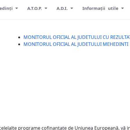
edinți
A.T.O.P.
A.D.I.
Informații utile
MONITORUL OFICIAL AL JUDETULUI CU REZULTAT
MONITORUL OFICIAL AL JUDETULUI MEHEDINTI
celelalte programe cofinanţate de Uniunea Europeană, vă in