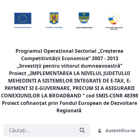
Programul Operaţional Sectorial „Creşterea
Competitivităţii Economice” 2007 - 2013
„Investiţii pentru viitorul dumneavoastră”
Proiect „
IMPLEMENTAREA LA NIVELUL JUDETULUI
MEHEDINTI A SISTEMELOR INTEGRATE DE E-TAX, E-
PAYMENT SI E-GUVERNARE, PRECUM SI A ASIGURARII
CONEXIUNILOR LA BROADBAND
” cod SMIS-CSNR 48398
Proiect cofinanţat prin Fondul European de Dezvoltare
Regională
Autentifica-te