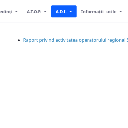
edinți
A.T.O.P.
A.D.I.
Informații utile
Raport privind activitatea operatorului region