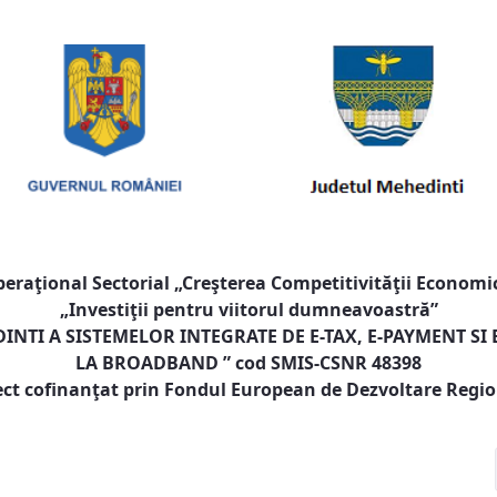
raţional Sectorial „Creşterea Competitivităţii Economic
„Investiţii pentru viitorul dumneavoastră”
NTI A SISTEMELOR INTEGRATE DE E-TAX, E-PAYMENT SI
LA BROADBAND
” cod SMIS-CSNR 48398
ect cofinanţat prin Fondul European de Dezvoltare Regi