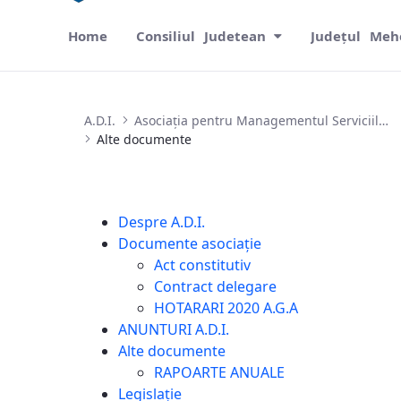
Home
Consiliul Judetean
Județul Meh
Alte documente
A.D.I.
Asociația pentru Managementul Serviciilor de Apă și de Canalizare Mehedinți
Alte documente
Despre A.D.I.
Documente asociație
Act constitutiv
Contract delegare
HOTARARI 2020 A.G.A
ANUNTURI A.D.I.
Alte documente
RAPOARTE ANUALE
Legislație