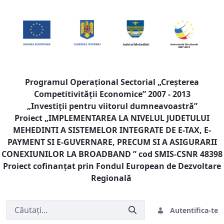
Programul Operaţional Sectorial „Creşterea
Competitivităţii Economice” 2007 - 2013
„Investiţii pentru viitorul dumneavoastră”
Proiect „
IMPLEMENTAREA LA NIVELUL JUDETULUI
MEHEDINTI A SISTEMELOR INTEGRATE DE E-TAX, E-
PAYMENT SI E-GUVERNARE, PRECUM SI A ASIGURARII
CONEXIUNILOR LA BROADBAND
” cod SMIS-CSNR 48398
Proiect cofinanţat prin Fondul European de Dezvoltare
Regională
Autentifica-te