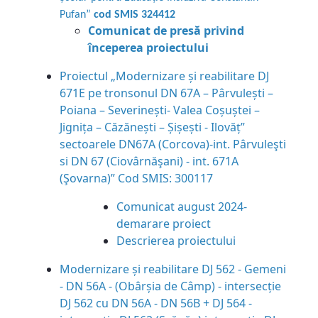
Pufan”
cod SMIS 324412
Comunicat de presă privind
începerea proiectului
Proiectul „Modernizare și reabilitare DJ
671E pe tronsonul DN 67A – Pârvulești –
Poiana – Severinești- Valea Coșuștei –
Jignița – Căzănești – Șișești - Ilovăț”
sectoarele DN67A (Corcova)-int. Pârvuleşti
si DN 67 (Ciovârnăşani) - int. 671A
(Şovarna)” Cod SMIS: 300117
Comunicat august 2024-
demarare proiect
Descrierea proiectului
Modernizare și reabilitare DJ 562 - Gemeni
- DN 56A - (Obârșia de Câmp) - intersecție
DJ 562 cu DN 56A - DN 56B + DJ 564 -