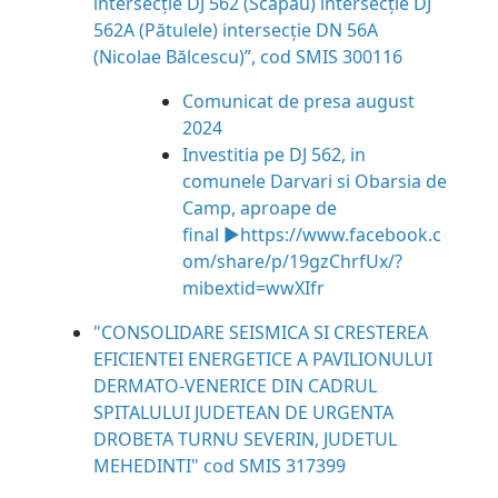
intersecție DJ 562 (Scăpău) intersecție DJ
562A (Pătulele) intersecție DN 56A
(Nicolae Bălcescu)”, cod SMIS 300116
Comunicat de presa august
2024
Investitia pe DJ 562, in
comunele Darvari si Obarsia de
Camp, aproape de
final ►
https://www.facebook.c
om/
share/p/19gzChrfUx/?
mibextid=
wwXIfr
"CONSOLIDARE SEISMICA SI CRESTEREA
EFICIENTEI ENERGETICE A PAVILIONULUI
DERMATO-VENERICE DIN CADRUL
SPITALULUI JUDETEAN DE URGENTA
DROBETA TURNU SEVERIN, JUDETUL
MEHEDINTI" cod SMIS 317399