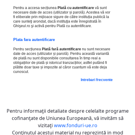
Pentru a accesa secțiunea
Plată cu autentificare
vă sunt
necesare date de acces (utilizator și parolă). Acestea vă vor
fi eliberate prin mijloace sigure de către instituția publică la
care sunteţi arondat, dacă instituţia este înregistrată în
Ghişeul.ro şi activă pentru Plată cu autentificare.
Plata fara autentificare
Pentru secțiunea
Plată fară autentificare
nu sunt necesare
date de acces (utilizator și parolă). Pentru această variantă
de plată nu sunt disponibile consultarea în timp real a
obligațiilor de plată și istoricul tranzacțiilor, astfel putând fi
plătite doar taxe și impozite al căror cuantum vă este deja
cunoscut.
Intrebari frecvente
Pentru informaţii detaliate despre celelalte programe
cofinanţate de Uniunea Europeană, vă invităm să
vizitaţi
www.fonduri-ue.ro
Conţinutul acestui material nu reprezintă in mod