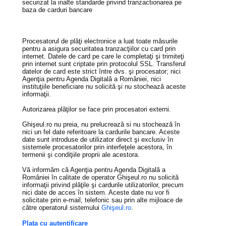
securizat la inalte standarde privind tranzactionarea pe
baza de carduri bancare
Procesatorul de plăţi electronice a luat toate măsurile
pentru a asigura securitatea tranzacţiilor cu card prin
internet. Datele de card pe care le completaţi şi trimiteţi
prin internet sunt criptate prin protocolul SSL. Transferul
datelor de card este strict între dvs. şi procesator; nici
Agenţia pentru Agenda Digitală a României, nici
instituţiile beneficiare nu solicită şi nu stochează aceste
informaţii.
Autorizarea plăţilor se face prin procesatori externi.
Ghişeul.ro nu preia, nu prelucrează si nu stochează în
nici un fel date referitoare la cardurile bancare. Aceste
date sunt introduse de utilizator direct şi exclusiv în
sistemele procesatorilor prin interfeţele acestora, în
termenii şi condiţiile proprii ale acestora.
Vă informăm că Agenţia pentru Agenda Digitală a
României în calitate de operator Ghişeul.ro nu solicită
informaţii privind plăţile şi cardurile utilizatorilor, precum
nici date de acces în sistem. Aceste date nu vor fi
solicitate prin e-mail, telefonic sau prin alte mijloace de
către operatorul sistemului
Ghişeul.ro
.
Plata cu autentificare