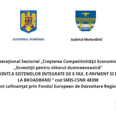
raţional Sectorial „Creşterea Competitivităţii Economic
„Investiţii pentru viitorul dumneavoastră”
NTI A SISTEMELOR INTEGRATE DE E-TAX, E-PAYMENT SI
LA BROADBAND
” cod SMIS-CSNR 48398
ect cofinanţat prin Fondul European de Dezvoltare Regi