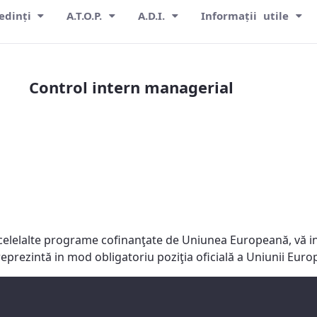
edinți
A.T.O.P.
A.D.I.
Informații utile
Control intern managerial
celelalte programe cofinanţate de Uniunea Europeană, vă in
reprezintă in mod obligatoriu poziţia oficială a Uniunii Eu