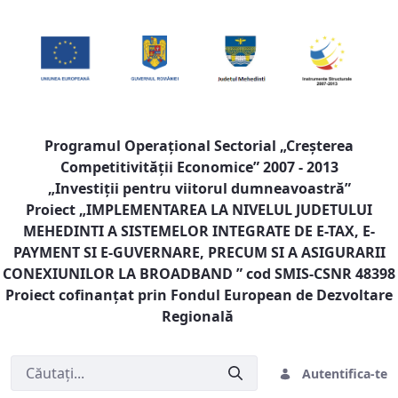
Programul Operaţional Sectorial „Creşterea
Competitivităţii Economice” 2007 - 2013
„Investiţii pentru viitorul dumneavoastră”
Proiect „
IMPLEMENTAREA LA NIVELUL JUDETULUI
MEHEDINTI A SISTEMELOR INTEGRATE DE E-TAX, E-
PAYMENT SI E-GUVERNARE, PRECUM SI A ASIGURARII
CONEXIUNILOR LA BROADBAND
” cod SMIS-CSNR 48398
Proiect cofinanţat prin Fondul European de Dezvoltare
Regională
Autentifica-te