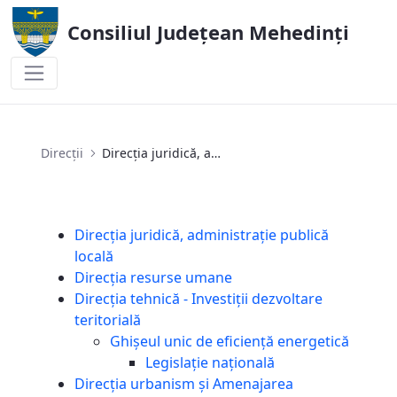
Consiliul Județean Mehedinți
Direcția juridică, administrație publică l
Direcții
Direcția juridică, administrație publică locală
Direcția juridică, administrație publică
locală
Direcția resurse umane
Direcția tehnică - Investiții dezvoltare
teritorială
Ghișeul unic de eficiență energetică
Legislaţie națională
Direcția urbanism și Amenajarea