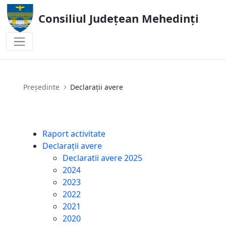
Consiliul Județean Mehedinți
Declarații avere
Președinte
Declarații avere
Raport activitate
Declarații avere
Declaratii avere 2025
2024
2023
2022
2021
2020