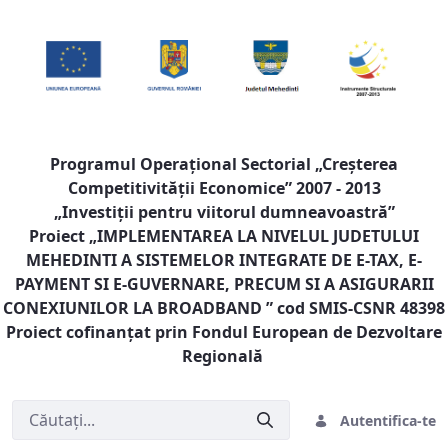
Programul Operaţional Sectorial „Creşterea
Competitivităţii Economice” 2007 - 2013
„Investiţii pentru viitorul dumneavoastră”
Proiect „
IMPLEMENTAREA LA NIVELUL JUDETULUI
MEHEDINTI A SISTEMELOR INTEGRATE DE E-TAX, E-
PAYMENT SI E-GUVERNARE, PRECUM SI A ASIGURARII
CONEXIUNILOR LA BROADBAND
” cod SMIS-CSNR 48398
Proiect cofinanţat prin Fondul European de Dezvoltare
Regională
Autentifica-te