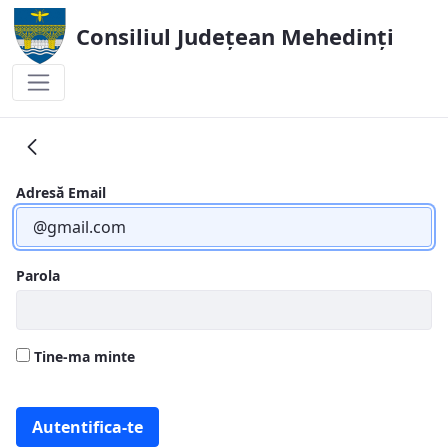
Consiliul Județean Mehedinți
Vicepresedinti
Adresă Email
Parola
Tine-ma minte
Autentifica-te