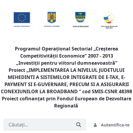
Programul Operaţional Sectorial „Creşterea
Competitivităţii Economice” 2007 - 2013
„Investiţii pentru viitorul dumneavoastră”
Proiect „
IMPLEMENTAREA LA NIVELUL JUDETULUI
MEHEDINTI A SISTEMELOR INTEGRATE DE E-TAX, E-
PAYMENT SI E-GUVERNARE, PRECUM SI A ASIGURARII
CONEXIUNILOR LA BROADBAND
” cod SMIS-CSNR 48398
Proiect cofinanţat prin Fondul European de Dezvoltare
Regională
Autentifica-te