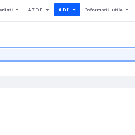
edinți
A.T.O.P.
A.D.I.
Informații utile