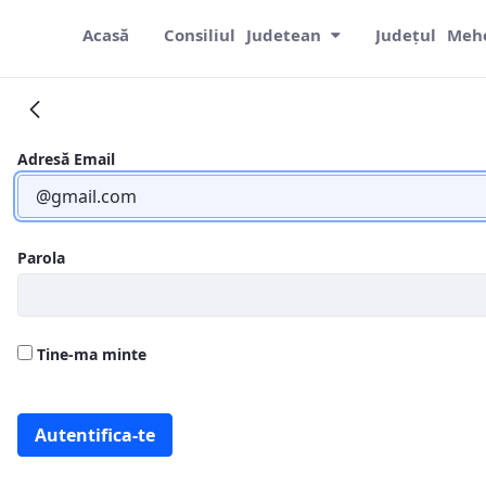
Acasă
Consiliul Judetean
Județul Meh
Legislație
Adresă Email
Parola
Tine-ma minte
Autentifica-te