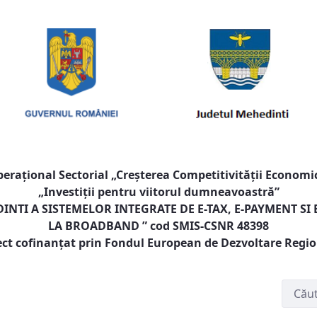
raţional Sectorial „Creşterea Competitivităţii Economic
„Investiţii pentru viitorul dumneavoastră”
NTI A SISTEMELOR INTEGRATE DE E-TAX, E-PAYMENT SI
LA BROADBAND
” cod SMIS-CSNR 48398
ect cofinanţat prin Fondul European de Dezvoltare Regi