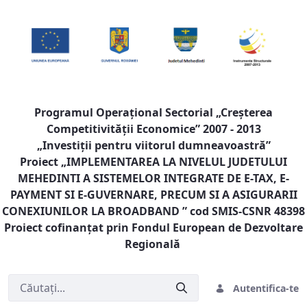
Programul Operaţional Sectorial „Creşterea
Competitivităţii Economice” 2007 - 2013
„Investiţii pentru viitorul dumneavoastră”
Proiect „
IMPLEMENTAREA LA NIVELUL JUDETULUI
MEHEDINTI A SISTEMELOR INTEGRATE DE E-TAX, E-
PAYMENT SI E-GUVERNARE, PRECUM SI A ASIGURARII
CONEXIUNILOR LA BROADBAND
” cod SMIS-CSNR 48398
Proiect cofinanţat prin Fondul European de Dezvoltare
Regională
Autentifica-te