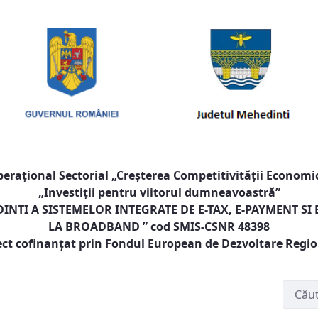
raţional Sectorial „Creşterea Competitivităţii Economic
„Investiţii pentru viitorul dumneavoastră”
NTI A SISTEMELOR INTEGRATE DE E-TAX, E-PAYMENT SI
LA BROADBAND
” cod SMIS-CSNR 48398
ect cofinanţat prin Fondul European de Dezvoltare Regi