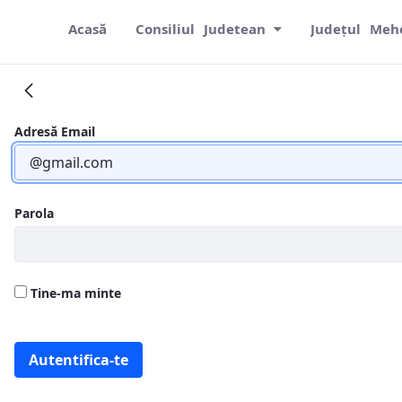
Acasă
Consiliul Judetean
Județul Meh
2022
Adresă Email
Parola
Tine-ma minte
Autentifica-te