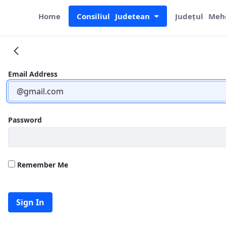
Home
Consiliul Judetean
Județul Meh
Regulament
Email Address
Password
Remember Me
Sign In