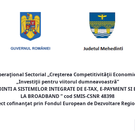
raţional Sectorial „Creşterea Competitivităţii Economic
„Investiţii pentru viitorul dumneavoastră”
NTI A SISTEMELOR INTEGRATE DE E-TAX, E-PAYMENT SI
LA BROADBAND
” cod SMIS-CSNR 48398
ect cofinanţat prin Fondul European de Dezvoltare Regi